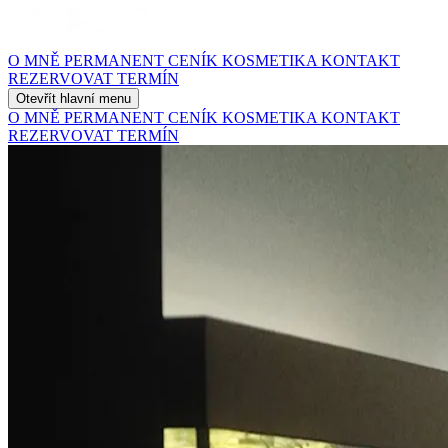
O MNĚ
PERMANENT
CENÍK
KOSMETIKA
KONTAKT
REZERVOVAT TERMÍN
Otevřít hlavní menu
O MNĚ
PERMANENT
CENÍK
KOSMETIKA
KONTAKT
REZERVOVAT TERMÍN